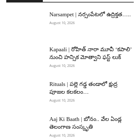
Narsampet | నర్సంపేటలో ఉద్రిక్తత…..
August 10, 2026
Kapaali | రోహిత్ నారా మూవీ ‘కపాలి’
నుంచి హన్సిక మోత్వాని ఫస్ట్ లుక్
August 10, 2026
Rituals | పల్లె గడ్డ తండాలో క్షుద్ర
పూజల కలకలం…
August 10, 2026
Aaj Ki Baath | బోనం.. వేల ఏండ్ల
తెలంగాణ సంస్కృతి
August 10, 2026