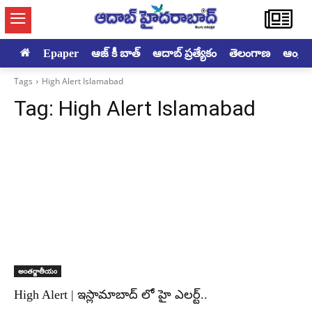
Epaper
ఆజ్ కీ బాత్
ఆదాబ్ ప్రత్యేకం
తెలంగాణ
ఆంధ్రప్ర
Tags
High Alert Islamabad
Tag:
High Alert Islamabad
అంతర్జాతీయం
High Alert | ఇస్లామాబాద్ లో హై ఎలర్ట్..