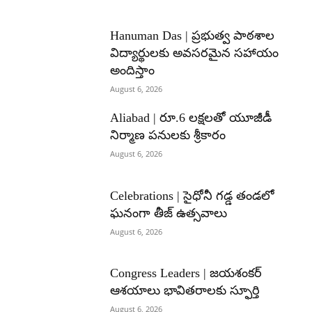
Hanuman Das | ప్రభుత్వ పాఠశాల
విద్యార్థులకు అవసరమైన సహాయం
అందిస్తాం
August 6, 2026
Aliabad | రూ.6 లక్షలతో యూజీడీ
నిర్మాణ పనులకు శ్రీకారం
August 6, 2026
Celebrations | సైధోనీ గడ్డ తండలో
ఘనంగా తీజ్ ఉత్సవాలు
August 6, 2026
Congress Leaders | జయశంకర్
ఆశయాలు భావితరాలకు స్ఫూర్తి
August 6, 2026