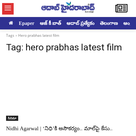
Epaper
ఆజ్ కీ బాత్
ఆదాబ్ ప్రత్యేకం
తెలంగాణ
ఆంధ్రప్ర
Tags
Hero prabhas latest film
Tag:
hero prabhas latest film
సినిమా
Nidhi Agarwal | ‘నిధి’కి అసౌకర్యం.. మాల్‌పై కేసు..