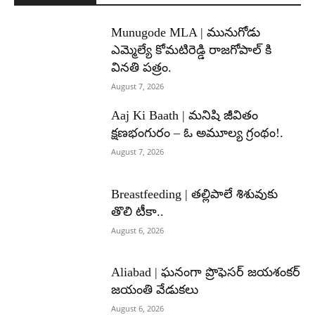
Munugode MLA | మునుగోడు
ఎమ్మెల్యే కోమటిరెడ్డి రాజగోపాల్ కి
వినతి పత్రం.
August 7, 2026
Aaj Ki Baath | మనిషి జీవితం
క్షణభంగురం – ఓ అమూల్య గ్రంథం!.
August 7, 2026
Breastfeeding | తల్లిపాలే శిశువుకు
తొలి టీకా..
August 6, 2026
Aliabad | ఘనంగా ప్రొఫెసర్ జయశంకర్
జయంతి వేడుకలు
August 6, 2026