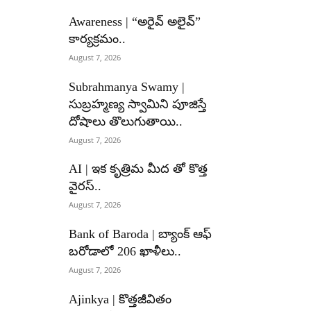
Awareness | “అరైవ్ అలైవ్”
కార్యక్రమం..
August 7, 2026
Subrahmanya Swamy |
సుబ్రహ్మణ్య స్వామిని పూజిస్తే
దోషాలు తొలుగుతాయి..
August 7, 2026
AI | ఇక కృత్రిమ మీద తో కొత్త
వైరస్..
August 7, 2026
Bank of Baroda | బ్యాంక్‌ ఆఫ్‌
బరోడాలో 206 ఖాళీలు..
August 7, 2026
Ajinkya | కొత్తజీవితం