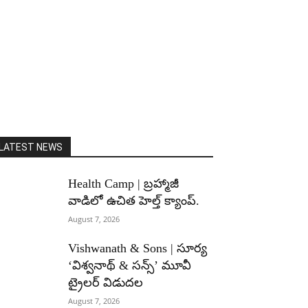
LATEST NEWS
Health Camp | బ్రహ్మాజీ
వాడిలో ఉచిత హెల్త్ క్యాంప్.
August 7, 2026
Vishwanath & Sons | సూర్య
‘విశ్వనాథ్ & సన్స్’ మూవీ
ట్రైలర్ విడుదల
August 7, 2026