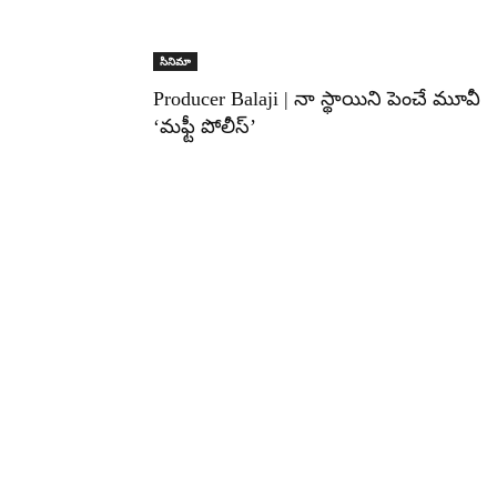
సినిమా
Producer Balaji | నా స్థాయిని పెంచే మూవీ
‘మఫ్టీ పోలీస్’