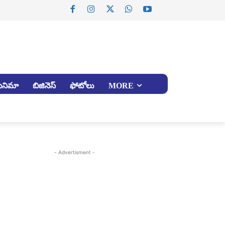
సినిమా
బిజినెస్
ఫోటోలు
MORE
- Advertisment -