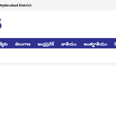
Hyderabad District
్యేకం
తెలంగాణ
ఆంధ్రప్రదేశ్
జాతీయం
అంతర్జాతీయం