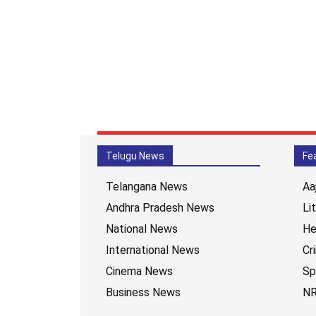
Telugu News
Fe
Telangana News
Aa
Andhra Pradesh News
Li
National News
He
International News
Cr
Cinema News
Sp
Business News
NR