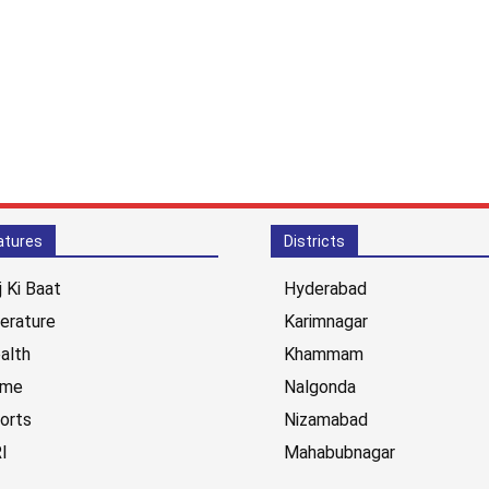
atures
Districts
j Ki Baat
Hyderabad
terature
Karimnagar
alth
Khammam
ime
Nalgonda
orts
Nizamabad
I
Mahabubnagar