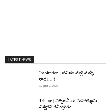
LATEST NEWS
Inspiration | జీవితం మళ్లీ మళ్ళీ
రాదు… !
August 7, 2026
Tribute | విశ్వజనీయ మహాత్ముడు
విశ్వకవి రవీంద్రుడు