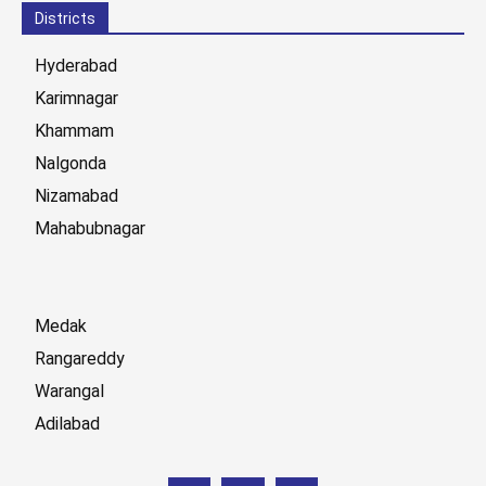
Districts
Hyderabad
Karimnagar
Khammam
Nalgonda
Nizamabad
Mahabubnagar
Medak
Rangareddy
Warangal
Adilabad