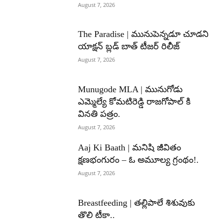
August 7, 2026
The Paradise | మునుపెన్నడూ చూడని
యాక్షన్ బ్లడ్ బాత్ టీజర్ రిలీజ్
August 7, 2026
Munugode MLA | మునుగోడు
ఎమ్మెల్యే కోమటిరెడ్డి రాజగోపాల్ కి
వినతి పత్రం.
August 7, 2026
Aaj Ki Baath | మనిషి జీవితం
క్షణభంగురం – ఓ అమూల్య గ్రంథం!.
August 7, 2026
Breastfeeding | తల్లిపాలే శిశువుకు
తొలి టీకా..