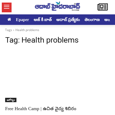
Epaper
ఆజ్ కీ బాత్
ఆదాబ్ ప్రత్యేకం
తెలంగాణ
ఆంధ్రప్ర
Tags
Health problems
Tag:
Health problems
ఆరోగ్యం
Free Health Camp | ఉచిత వైద్య శిబిరం