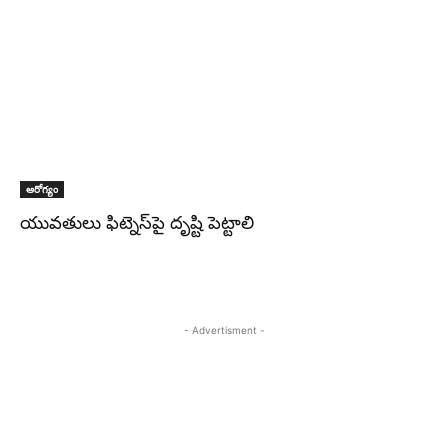
ఆరోగ్యం
యువతులు ఫిట్నెస్‌పై దృష్టి పెట్టాలి
- Advertisment -