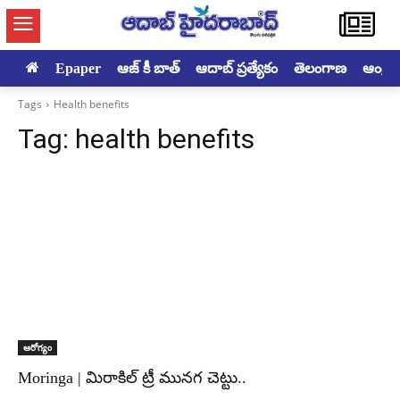
Epaper
ఆజ్ కీ బాత్
ఆదాబ్ ప్రత్యేకం
తెలంగాణ
ఆంధ్రప్ర
Tags
Health benefits
Tag:
health benefits
ఆరోగ్యం
Moringa | మిరాకిల్ ట్రీ మునగ చెట్టు..