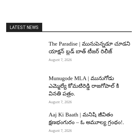
LATEST NEWS
The Paradise | మునుపెన్నడూ చూడని
యాక్షన్ బ్లడ్ బాత్ టీజర్ రిలీజ్
August 7, 2026
Munugode MLA | మునుగోడు
ఎమ్మెల్యే కోమటిరెడ్డి రాజగోపాల్ కి
వినతి పత్రం.
August 7, 2026
Aaj Ki Baath | మనిషి జీవితం
క్షణభంగురం – ఓ అమూల్య గ్రంథం!.
August 7, 2026