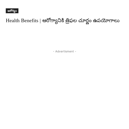
ఆరోగ్యం
Health Benefits | ఆరోగ్యానికి త్రిఫల చూర్ణం ఉపయోగాలు
- Advertisment -