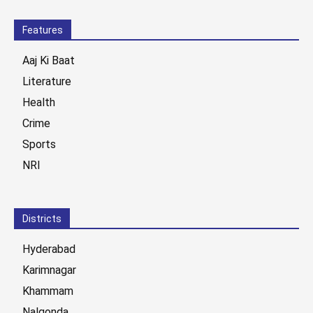
Features
Aaj Ki Baat
Literature
Health
Crime
Sports
NRI
Districts
Hyderabad
Karimnagar
Khammam
Nalgonda