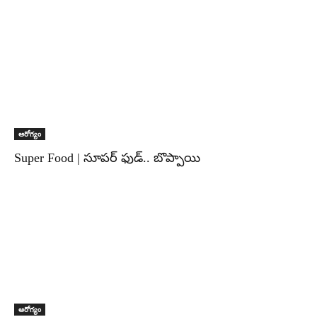
ఆరోగ్యం
Super Food | సూపర్ ఫుడ్.. బొప్పాయి
ఆరోగ్యం