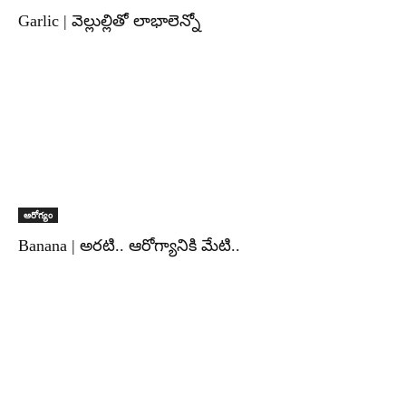
Garlic | వెల్లుల్లితో లాభాలెన్నో
ఆరోగ్యం
Banana | అరటి.. ఆరోగ్యానికి మేటి..