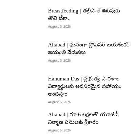
Breastfeeding | తల్లిపాలే శిశువుకు
తొలి టీకా..
August 6, 2026
Aliabad | ఘనంగా ప్రొఫెసర్ జయశంకర్
జయంతి వేడుకలు
August 6, 2026
Hanuman Das | ప్రభుత్వ పాఠశాల
విద్యార్థులకు అవసరమైన సహాయం
అందిస్తాం
August 6, 2026
Aliabad | రూ.6 లక్షలతో యూజీడీ
నిర్మాణ పనులకు శ్రీకారం
August 6, 2026