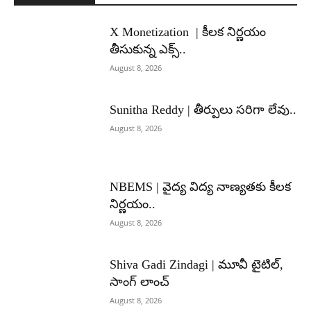
X Monetization | కీలక నిర్ణయం
తీసుకున్న ఎక్స్..
August 8, 2026
Sunitha Reddy | తీర్పులు సరిగా లేవు..
August 8, 2026
NBEMS | వైద్య విద్య నాణ్యతకు కీలక
నిర్ణయం..
August 8, 2026
Shiva Gadi Zindagi | మూవీ టైటిల్,
సాంగ్ లాంచ్
August 8, 2026