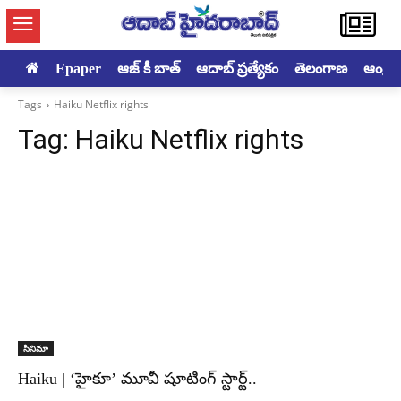
Epaper
ఆజ్ కీ బాత్
ఆదాబ్ ప్రత్యేకం
తెలంగాణ
ఆంధ్రప్ర
Tags
Haiku Netflix rights
Tag:
Haiku Netflix rights
సినిమా
Haiku | ‘హైకూ’ మూవీ షూటింగ్ స్టార్ట్..