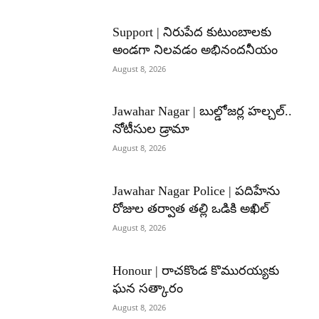
Support | నిరుపేద కుటుంబాలకు
అండగా నిలవడం అభినందనీయం
August 8, 2026
Jawahar Nagar | బుల్డోజర్ల హల్చల్..
నోటీసుల డ్రామా
August 8, 2026
Jawahar Nagar Police | పదిహేను
రోజుల తర్వాత తల్లి ఒడికి అఖిల్
August 8, 2026
Honour | రాచకొండ కొమురయ్యకు
ఘన సత్కారం
August 8, 2026