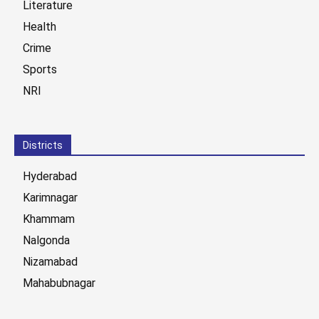
Literature
Health
Crime
Sports
NRI
Districts
Hyderabad
Karimnagar
Khammam
Nalgonda
Nizamabad
Mahabubnagar