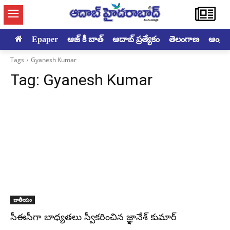
Epaper
ఆజ్ కీ బాత్
ఆదాబ్ ప్రత్యేకం
తెలంగాణ
ఆంధ్రప్ర
Tags
Gyanesh Kumar
Tag:
Gyanesh Kumar
జాతీయం
సీఈసీగా బాధ్యతలు స్వీకరించిన జ్ఞానేశ్‌ కుమార్‌