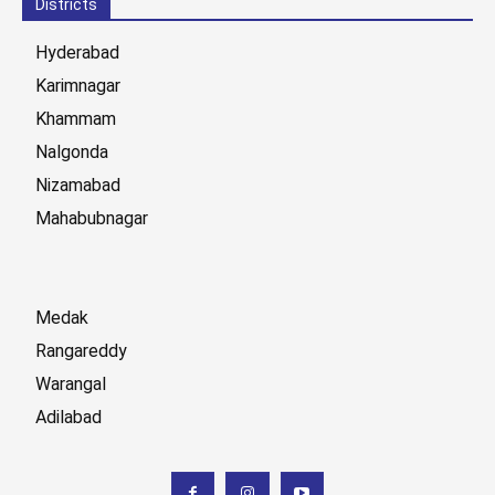
Districts
Hyderabad
Karimnagar
Khammam
Nalgonda
Nizamabad
Mahabubnagar
Medak
Rangareddy
Warangal
Adilabad