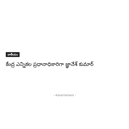
జాతీయం
కేంద్ర ఎన్నికల ప్రధానాధికారిగా జ్ఞానేశ్‌ కుమార్‌
- Advertisment -