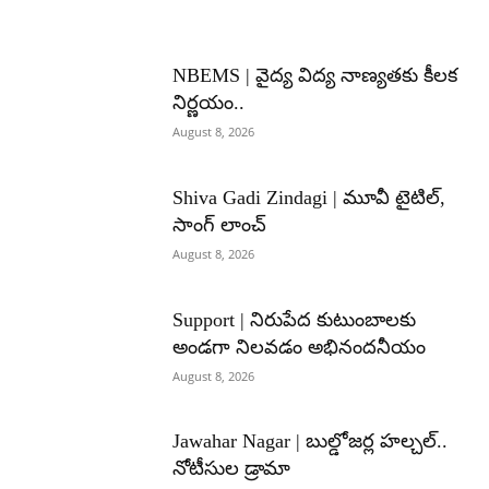
NBEMS | వైద్య విద్య నాణ్యతకు కీలక
నిర్ణయం..
August 8, 2026
Shiva Gadi Zindagi | మూవీ టైటిల్,
సాంగ్ లాంచ్
August 8, 2026
Support | నిరుపేద కుటుంబాలకు
అండగా నిలవడం అభినందనీయం
August 8, 2026
Jawahar Nagar | బుల్డోజర్ల హల్చల్..
నోటీసుల డ్రామా