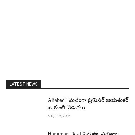
LATEST NEWS
Aliabad | ఘనంగా ప్రొఫెసర్ జయశంకర్
జయంతి వేడుకలు
August 6, 2026
Hanuman Das | ప్రభుత్వ పాఠశాల