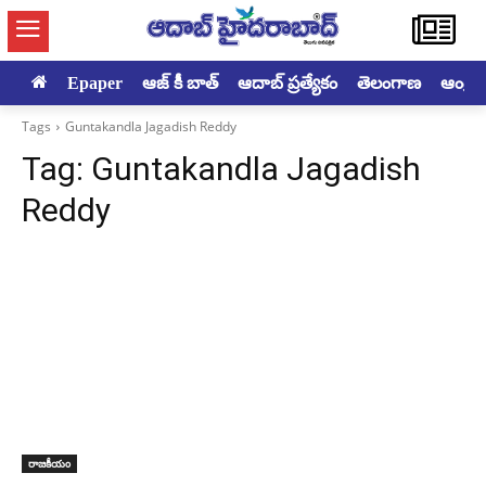
Epaper
ఆజ్ కీ బాత్
ఆదాబ్ ప్రత్యేకం
తెలంగాణ
ఆంధ్రప్ర
Tags
Guntakandla Jagadish Reddy
Tag:
Guntakandla Jagadish
Reddy
రాజకీయం