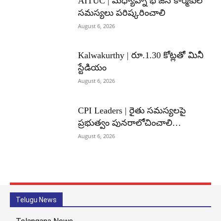
AITUC | మధ్యాహ్న భోజన కార్మికుల
సమస్యలు పరిష్కరించాలి
August 6, 2026
Kalwakurthy | రూ.1.30 కోట్లతో మినీ
స్టేడియం
August 6, 2026
CPI Leaders | రైతు సమస్యలపై
ప్రభుత్వం పునరాలోచించాలి…
August 6, 2026
Telugu News