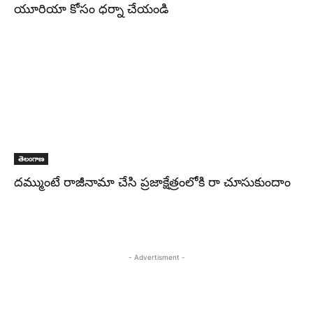
యూరియా కోసం ధర్నా చేయండి
తెలంగాణ
దమ్ముంటే రాజీనామా చేసి ప్రజాక్షేత్రంలోకి రా చూసుకుందాం
- Advertisment -