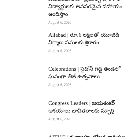
విద్యార్థులకు అవసరమైన సహాయం
అందిస్తాం
August 6, 2026
Aliabad | రూ.6 లక్షలతో యూజీడీ
నిర్మాణ పనులకు శ్రీకారం
August 6, 2026
Celebrations | సైధోనీ గడ్డ తండలో
ఘనంగా తీజ్ ఉత్సవాలు
August 6, 2026
Congress Leaders | జయశంకర్
ఆశయాలు భావితరాలకు స్ఫూర్తి
August 6, 2026