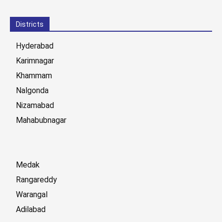
Districts
Hyderabad
Karimnagar
Khammam
Nalgonda
Nizamabad
Mahabubnagar
Medak
Rangareddy
Warangal
Adilabad