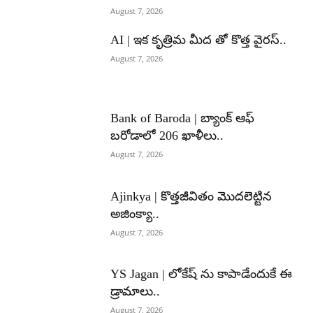
August 7, 2026
AI | ఇక కృత్రిమ మీద తో కొత్త వైరస్..
August 7, 2026
Bank of Baroda | బ్యాంక్‌ ఆఫ్‌
బరోడాలో 206 ఖాళీలు..
August 7, 2026
Ajinkya | కొత్తజీవితం మొదలెట్టిన
అజింక్యా..
August 7, 2026
YS Jagan | లోకేష్ ను కాపాడేందుకే ఈ
డ్రామాలు..
August 7, 2026