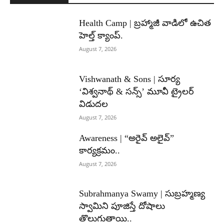
Health Camp | బ్రహ్మాజీ వాడిలో ఉచిత
హెల్త్ క్యాంప్.
August 7, 2026
Vishwanath & Sons | సూర్య
‘విశ్వనాథ్ & సన్స్’ మూవీ ట్రైలర్
విడుదల
August 7, 2026
Awareness | “అరైవ్ అలైవ్”
కార్యక్రమం..
August 7, 2026
Subrahmanya Swamy | సుబ్రహ్మణ్య
స్వామిని పూజిస్తే దోషాలు
తొలుగుతాయి..