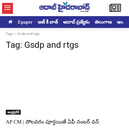
Epaper
ఆజ్ కీ బాత్
ఆదాబ్ ప్రత్యేకం
తెలంగాణ
ఆంధ్రప్ర
Tags
Gsdp and rtgs
Tag:
Gsdp and rtgs
ఆంధ్రప్రదేశ్
AP CM | పోలవరం పూర్తయితే ఏపీ నంబర్ వన్