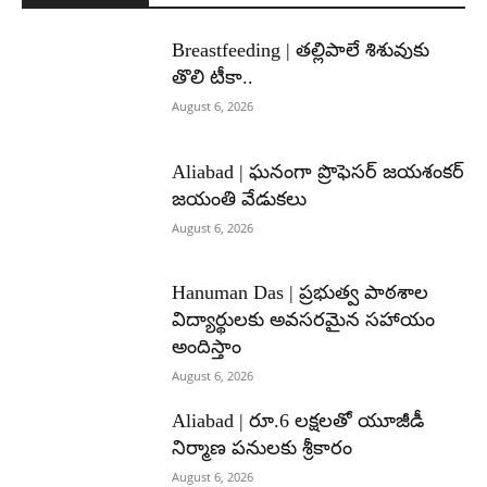
Breastfeeding | తల్లిపాలే శిశువుకు
తొలి టీకా..
August 6, 2026
Aliabad | ఘనంగా ప్రొఫెసర్ జయశంకర్
జయంతి వేడుకలు
August 6, 2026
Hanuman Das | ప్రభుత్వ పాఠశాల
విద్యార్థులకు అవసరమైన సహాయం
అందిస్తాం
August 6, 2026
Aliabad | రూ.6 లక్షలతో యూజీడీ
నిర్మాణ పనులకు శ్రీకారం
August 6, 2026