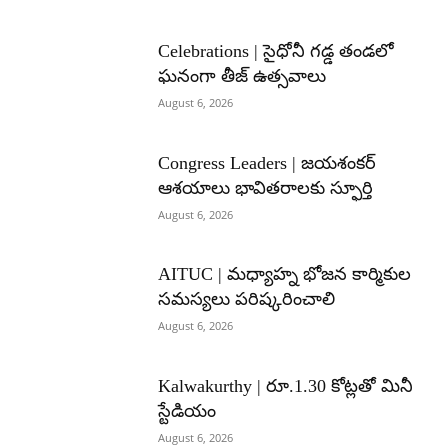
Celebrations | సైధోనీ గడ్డ తండలో
ఘనంగా తీజ్ ఉత్సవాలు
August 6, 2026
Congress Leaders | జయశంకర్
ఆశయాలు భావితరాలకు స్ఫూర్తి
August 6, 2026
AITUC | మధ్యాహ్న భోజన కార్మికుల
సమస్యలు పరిష్కరించాలి
August 6, 2026
Kalwakurthy | రూ.1.30 కోట్లతో మినీ
స్టేడియం
August 6, 2026