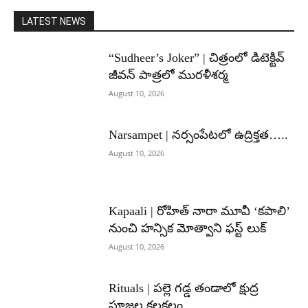
LATEST NEWS
“Sudheer’s Joker” | చిత్రంలో డిటెక్టివ్
జీవన్ పాత్రలో మురళీశర్మ
August 10, 2026
Narsampet | నర్సంపేటలో ఉద్రిక్తత…..
August 10, 2026
Kapaali | రోహిత్ నారా మూవీ ‘కపాలి’
నుంచి హన్సిక మోత్వాని ఫస్ట్ లుక్
August 10, 2026
Rituals | పల్లె గడ్డ తండాలో క్షుద్ర
పూజల కలకలం…