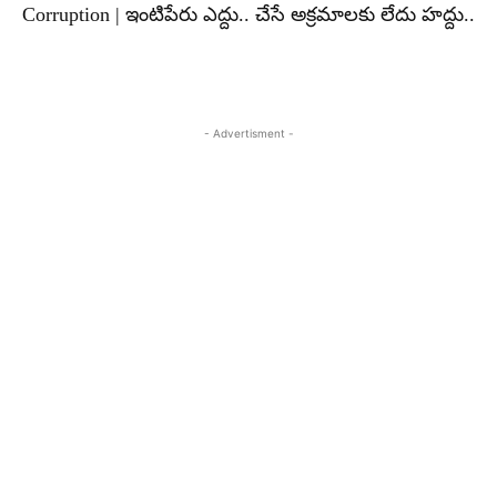
Corruption | ఇంటిపేరు ఎద్దు.. చేసే అక్రమాలకు లేదు హద్దు..
- Advertisment -