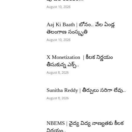
August 10, 2026
Aaj Ki Baath | బోనం.. వేల ఏండ్ల
తెలంగాణ సంస్కృతి
August 10, 2026
X Monetization | కీలక నిర్ణయం
తీసుకున్న ఎక్స్..
August 8, 2026
Sunitha Reddy | తీర్పులు సరిగా లేవు..
August 8, 2026
NBEMS | వైద్య విద్య నాణ్యతకు కీలక
నిర్ణయం..