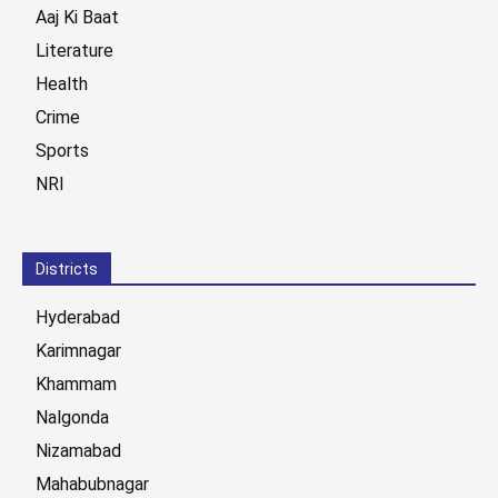
Aaj Ki Baat
Literature
Health
Crime
Sports
NRI
Districts
Hyderabad
Karimnagar
Khammam
Nalgonda
Nizamabad
Mahabubnagar