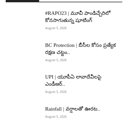
#RAPO23 | మూవీ పాండిచ్చేరిలో
కోనసాగుతున్న షూటింగ్
August 5, 2026
BC Protection | బీసీల కోసం ప్రత్యేక
రక్షణ చట్టం..
August 5, 2026
UPI | యూపీఏ లావాదేవీలపై
ఎండీఆర్..
August 5, 2026
Rainfall | వర్షాలతో ఊరట..
August 5, 2026