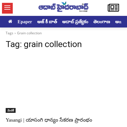
Epaper
ఆజ్ కీ బాత్
ఆదాబ్ ప్రత్యేకం
తెలంగాణ
ఆంధ్రప్ర
Tags
Grain collection
Tag:
grain collection
మెదక్‌
Yasangi | యాసంగి ధాన్యం సేకరణ ప్రారంభం