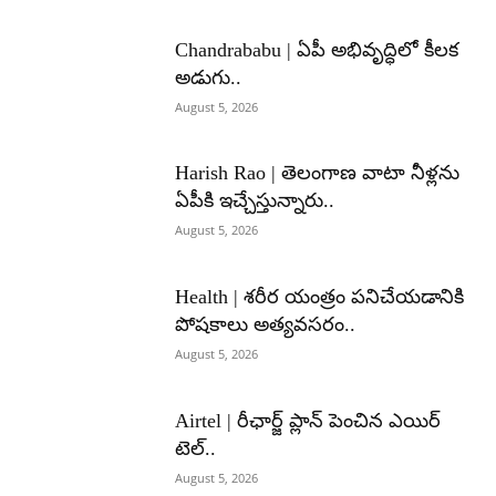
Chandrababu | ఏపీ అభివృద్ధిలో కీలక
అడుగు..
August 5, 2026
Harish Rao | తెలంగాణ వాటా నీళ్లను
ఏపీకి ఇచ్చేస్తున్నారు..
August 5, 2026
Health | శరీర యంత్రం పనిచేయడానికి
పోషకాలు అత్యవసరం..
August 5, 2026
Airtel | రీఛార్జ్ ప్లాన్ పెంచిన ఎయిర్
టెల్..
August 5, 2026