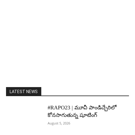
LATEST NEWS
#RAPO23 | మూవీ పాండిచ్చేరిలో
కోనసాగుతున్న షూటింగ్
August 5, 2026