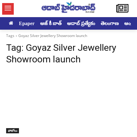
Epaper
ఆజ్ కీ బాత్
ఆదాబ్ ప్రత్యేకం
తెలంగాణ
ఆంధ్రప్ర
Tags
Goyaz Silver Jewellery Showroom launch
Tag:
Goyaz Silver Jewellery
Showroom launch
ఫోటోలు