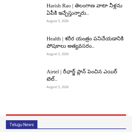
Harish Rao | తెలంగాణ వాటా నీళ్లను
ఏపీకి ఇచ్చేస్తున్నారు..
August 5, 2026
Health | శరీర యంత్రం పనిచేయడానికి
పోషకాలు అత్యవసరం..
August 5, 2026
Airtel | రీఛార్జ్ ప్లాన్ పెంచిన ఎయిర్
టెల్..
August 5, 2026
Telugu News