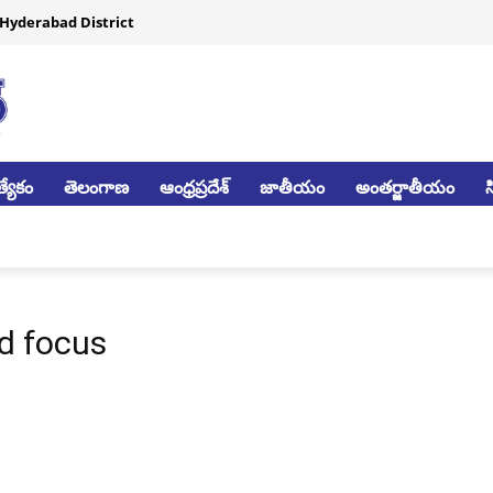
Hyderabad District
్యేకం
తెలంగాణ
ఆంధ్రప్రదేశ్
జాతీయం
అంతర్జాతీయం
d focus