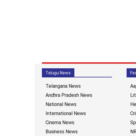
Telugu News
Fe
Telangana News
Aa
Andhra Pradesh News
Li
National News
He
International News
Cr
Cinema News
Sp
Business News
NR