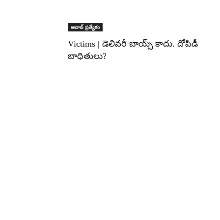
ఆదాబ్ ప్రత్యేకం
Victims | డెలివరీ బాయ్స్ కాదు. దోపిడీ
బాధితులు?