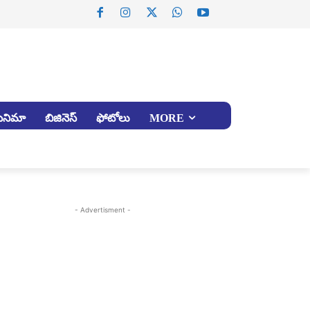
సినిమా
బిజినెస్
ఫోటోలు
MORE
- Advertisment -