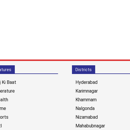
atures
Districts
j Ki Baat
Hyderabad
terature
Karimnagar
alth
Khammam
ime
Nalgonda
orts
Nizamabad
I
Mahabubnagar