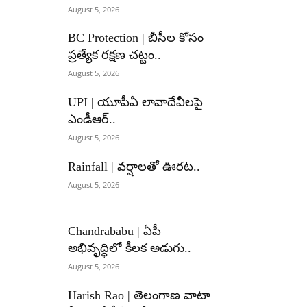
August 5, 2026
BC Protection | బీసీల కోసం
ప్రత్యేక రక్షణ చట్టం..
August 5, 2026
UPI | యూపీఏ లావాదేవీలపై
ఎండీఆర్..
August 5, 2026
Rainfall | వర్షాలతో ఊరట..
August 5, 2026
Chandrababu | ఏపీ
అభివృద్ధిలో కీలక అడుగు..
August 5, 2026
Harish Rao | తెలంగాణ వాటా