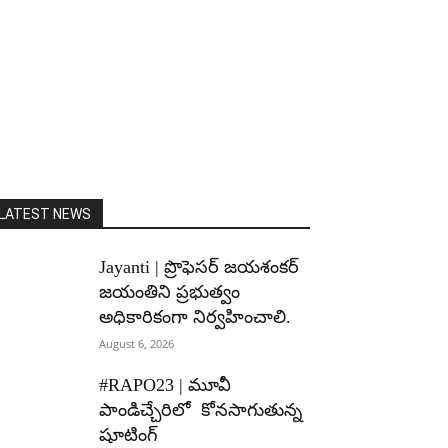
LATEST NEWS
Jayanti | ప్రొఫెసర్ జయశంకర్
జయంతిని ప్రభుత్వం
అధికారికంగా నిర్వహించాలి.
August 6, 2026
#RAPO23 | మూవీ
పాండిచ్చేరిలో కోనసాగుతున్న
షూటింగ్