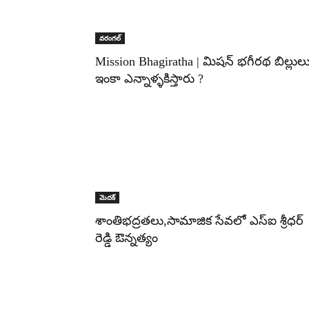
వరంగల్‌
Mission Bhagiratha | మిషన్ భగీరథ బిల్లుల
ఇంకా ఎన్నాళ్ళకిస్తారు ?
మెదక్‌
శాంతిభద్రతలు,సామాజిక సేవలో ఎస్ఐ శ్రీధర్
రెడ్డి ఔన్నత్యం