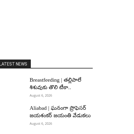
LATEST NEWS
Breastfeeding | తల్లిపాలే
శిశువుకు తొలి టీకా..
August 6, 2026
Aliabad | ఘనంగా ప్రొఫెసర్
జయశంకర్ జయంతి వేడుకలు
August 6, 2026