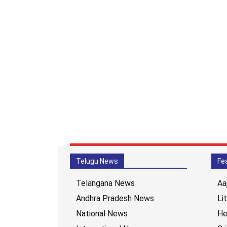
Telugu News
Fe
Telangana News
Aa
Andhra Pradesh News
Li
National News
He