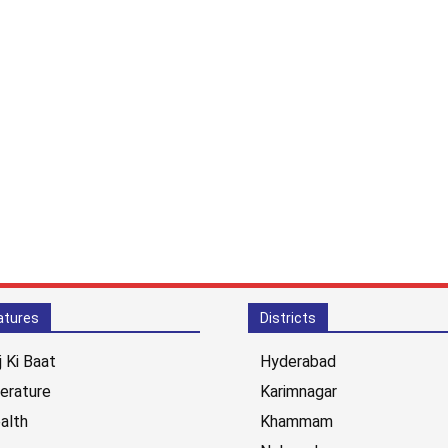
atures
Districts
j Ki Baat
Hyderabad
terature
Karimnagar
alth
Khammam