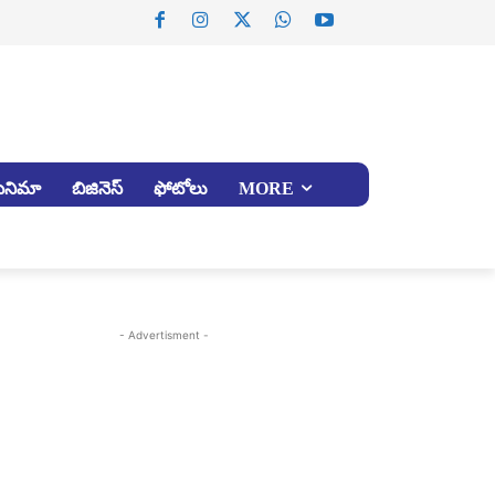
సినిమా
బిజినెస్
ఫోటోలు
MORE
- Advertisment -