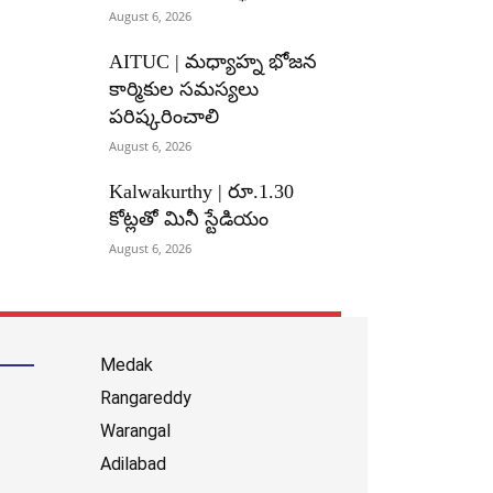
August 6, 2026
AITUC | మధ్యాహ్న భోజన
కార్మికుల సమస్యలు
పరిష్కరించాలి
August 6, 2026
Kalwakurthy | రూ.1.30
కోట్లతో మినీ స్టేడియం
August 6, 2026
Medak
Rangareddy
Warangal
Adilabad