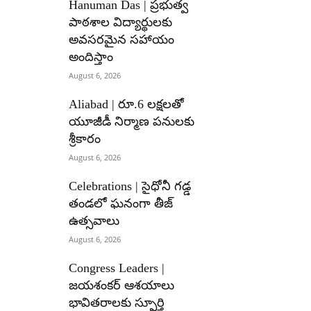
Hanuman Das | ప్రభుత్వ
పాఠశాల విద్యార్థులకు
అవసరమైన సహాయం
అందిస్తాం
August 6, 2026
Aliabad | రూ.6 లక్షలతో
యూజీడీ నిర్మాణ పనులకు
శ్రీకారం
August 6, 2026
Celebrations | సైధోనీ గడ్డ
తండలో ఘనంగా తీజ్
ఉత్సవాలు
August 6, 2026
Congress Leaders |
జయశంకర్ ఆశయాలు
భావితరాలకు స్ఫూర్తి