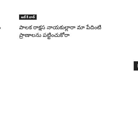
ఆజ్ కీ బాత్
ు
పాలక రాక్షస నాయకుల్లారా మా పేదింటి
ప్రాణాలను పట్టించుకోరా