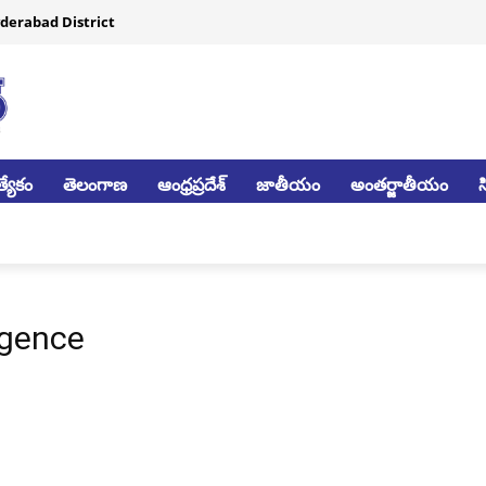
derabad District
్యేకం
తెలంగాణ
ఆంధ్రప్రదేశ్
జాతీయం
అంతర్జాతీయం
igence