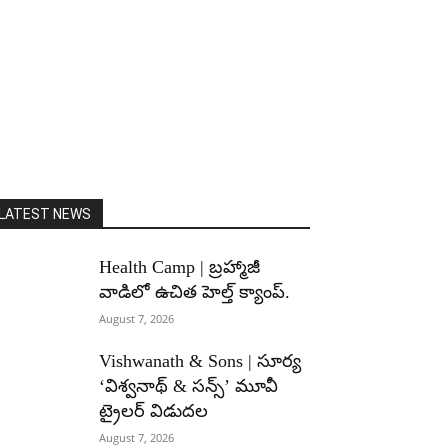
LATEST NEWS
Health Camp | బ్రహ్మాజీ
వాడిలో ఉచిత హెల్త్ క్యాంప్.
August 7, 2026
Vishwanath & Sons | సూర్య
‘విశ్వనాథ్ & సన్స్’ మూవీ
ట్రైలర్ విడుదల
August 7, 2026