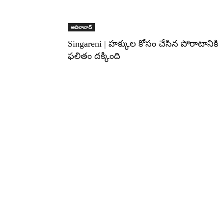
ఆదిలాబాద్
Singareni | హక్కుల కోసం చేసిన పోరాటానికి
ఫలితం దక్కింది