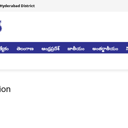
Hyderabad District
్యేకం
తెలంగాణ
ఆంధ్రప్రదేశ్
జాతీయం
అంతర్జాతీయం
ion