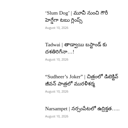
‘Slum Dog’ | మూవీ నుంచి గౌరీ
హెగ్డేగా టబు గ్లింప్స్
August 10, 2026
Tadwai | తాడ్వాయి బస్టాండ్ కు
దశతిరిగేనా…!
August 10, 2026
“Sudheer’s Joker” | చిత్రంలో డిటెక్టివ్
జీవన్ పాత్రలో మురళీశర్మ
August 10, 2026
Narsampet | నర్సంపేటలో ఉద్రిక్తత…..
August 10, 2026