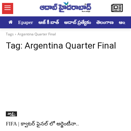
Epaper
ఆజ్ కీ బాత్
ఆదాబ్ ప్రత్యేకం
తెలంగాణ
ఆంధ్రప్ర
Tags
Argentina Quarter Final
Tag:
Argentina Quarter Final
స్పోర్ట్స్
FIFA | క్వాటర్ ఫైనల్ లో అర్జెంటీనా..