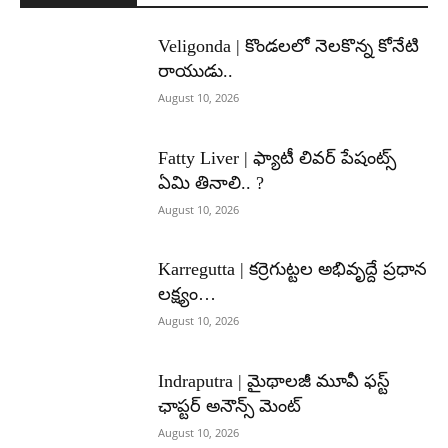
Veligonda | కొండలలో నెలకొన్న కోనేటి
రాయుడు..
August 10, 2026
Fatty Liver | ఫ్యాటీ లివర్ పేషంట్స్
ఏమి తినాలి.. ?
August 10, 2026
Karregutta | కర్రెగుట్టల అభివృద్దే ప్రధాన
లక్ష్యం…
August 10, 2026
Indraputra | మైథాలజీ మూవీ ఫస్ట్
ఛాప్టర్ అనౌన్స్ మెంట్
August 10, 2026