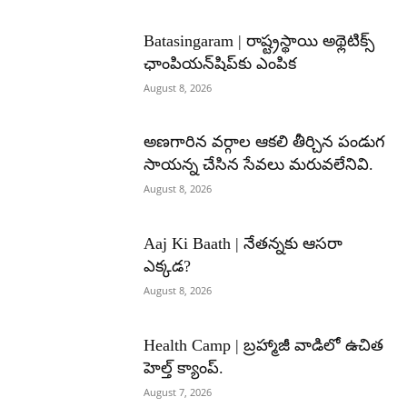
Batasingaram | రాష్ట్రస్థాయి అథ్లెటిక్స్
ఛాంపియన్‌షిప్‌కు ఎంపిక
August 8, 2026
అణగారిన వర్గాల ఆకలి తీర్చిన పండుగ
సాయన్న చేసిన సేవలు మరువలేనివి.
August 8, 2026
Aaj Ki Baath | నేతన్నకు ఆసరా
ఎక్కడ?
August 8, 2026
Health Camp | బ్రహ్మాజీ వాడిలో ఉచిత
హెల్త్ క్యాంప్.
August 7, 2026