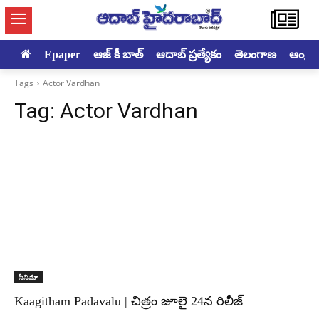
Epaper
ఆజ్ కీ బాత్
ఆదాబ్ ప్రత్యేకం
తెలంగాణ
ఆంధ్రప్ర
Tags
Actor Vardhan
Tag:
Actor Vardhan
సినిమా
Kaagitham Padavalu | చిత్రం జూలై 24న రిలీజ్