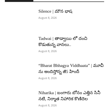
Silence | మౌన భాష
August 8, 2026
Tadwai | తాడ్వాయి లో దంచి
కొడుతున్న వానలు..
August 8, 2026
“Bharat Bhhagya Viddhaata” | మూవీ
ను అందిస్తోన్న జీ5 హిందీ
August 8, 2026
Niharika | బంగారు బోనం ఎత్తిన సినీ
నటి, నిర్మాత నిహారిక కొణిదెల
August 8, 2026